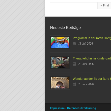
« First
Neueste Beiträge
Programm in der roten Hort
13 Juli 2026
Therapiehuhn im Kindergar
26 Juni 2026
Wandertag der 3b zur Burg 
25 Juni 2026
Impressum
-
Datenschutzerklärung