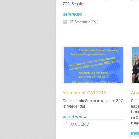
ZPC-Schule.
weiterlesen →
25 September 2012
Summer of ZWI 2012
Ann
Das beliebte Sommercamp der ZPC
Schü
ist wieder da!
habe
Umbe
weiterlesen →
im 3
teil
08 Mai 2012
weit