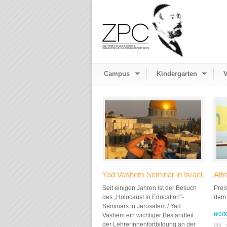
Campus
Kindergarten
V
Yad Vashem Seminar in Israel
Alf
Seit einigen Jahren ist der Besuch
Prei
des „Holocaust in Education“-
dem 
Seminars in Jerusalem / Yad
weit
Vashem ein wichtiger Bestandteil
der LehrerInnenfortbildung an der