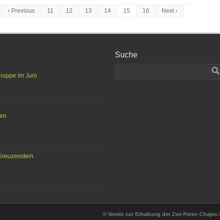
‹ Previous
11
12
13
14
15
16
Next ›
Suche
gruppe im Juni
ten
Kreuzenstein
© Verein zur Erhaltung der Zwi-Perez-Chajes