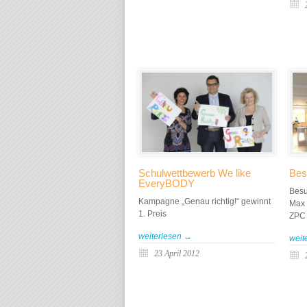
Schulwettbewerb We like
Bes
EveryBODY
Besu
Kampagne „Genau richtig!“ gewinnt
Max 
1. Preis
ZPC 
weiterlesen →
weit
23 April 2012