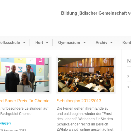
Bildung jüdischer Gemeinschaft v
olksschule
Hort
Gymnasium
Archiv
Kont
N
red Bader Preis für Chemie
Schulbeginn 2012/2013
s für besondere Leistungen auf
Die Ferien gehen ihrem Ende zu
Fachgebiet Chemie
und bald beginnt wieder der "Ernst
des Lebens". Wir haben für Sie den
erlesen →
Schulkalender rechts im Bereich
ZWInfo als pdf online gestellt (öffnet
10 September 2012