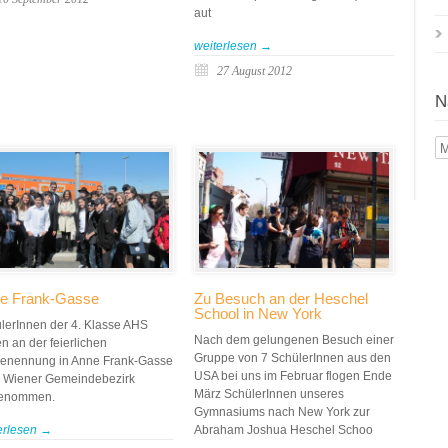
aut
weiterlesen →
27 August 2012
N
N
Mo
e Frank-Gasse
Zu Besuch an der Heschel
School in New York
lerInnen der 4. Klasse AHS
Nach dem gelungenen Besuch einer
n an der feierlichen
Gruppe von 7 SchülerInnen aus den
nennung in Anne Frank-Gasse
USA bei uns im Februar flogen Ende
. Wiener Gemeindebezirk
März SchülerInnen unseres
genommen.
Gymnasiums nach New York zur
erlesen →
Abraham Joshua Heschel Schoo