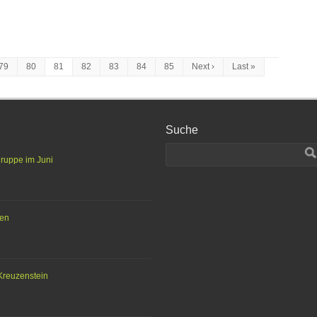
79
80
81
82
83
84
85
Next ›
Last »
Suche
gruppe im Juni
ten
Kreuzenstein