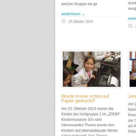
wurd
welche Gruppe sie ge
ausg
weiterlesen →
weit
29 Oktober 2014
Wurde immer schon auf
Jen
Papier gedruckt?
Am 2
Am 23. Oktober 2014 waren die
feie
Kinder der Hortgruppe 1 im „ZOOM“
Preis
Kindermuseum. Ein sehr
der 
interessantes Thema wurde den
als 
Kindern auf altersadäquate Weise
Prei
näher gebracht. Das Thema