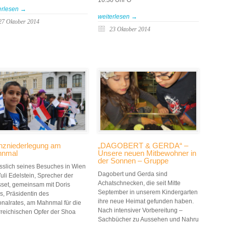
erlesen →
weiterlesen →
27 Oktober 2014
23 Oktober 2014
nzniederlegung am
„DAGOBERT & GERDA“ –
hnmal
Unsere neuen Mitbewohner in
der Sonnen – Gruppe
sslich seines Besuches in Wien
Dagobert und Gerda sind
Yuli Edelstein, Sprecher der
Achatschnecken, die seit Mitte
set, gemeinsam mit Doris
September in unserem Kindergarten
s, Präsidentin des
ihre neue Heimat gefunden haben.
onalrates, am Mahnmal für die
Nach intensiver Vorbereitung –
rreichischen Opfer der Shoa
Sachbücher zu Aussehen und Nahru