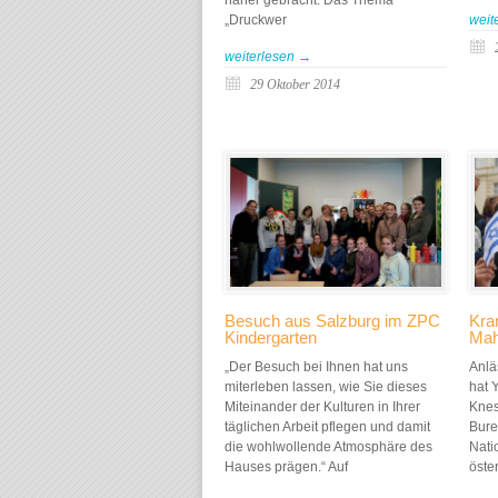
„Druckwer
weit
weiterlesen →
29 Oktober 2014
Besuch aus Salzburg im ZPC
Kra
Kindergarten
Ma
„Der Besuch bei Ihnen hat uns
Anlä
miterleben lassen, wie Sie dieses
hat 
Miteinander der Kulturen in Ihrer
Knes
täglichen Arbeit pflegen und damit
Bure
die wohlwollende Atmosphäre des
Nati
Hauses prägen.“ Auf
öste