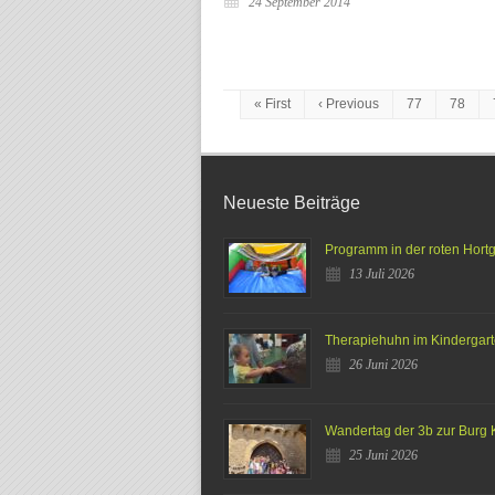
24 September 2014
« First
‹ Previous
77
78
Neueste Beiträge
Programm in der roten Hort
13 Juli 2026
Therapiehuhn im Kindergar
26 Juni 2026
Wandertag der 3b zur Burg 
25 Juni 2026