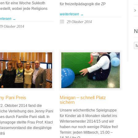
en für eine Woche Sukkoth
für freizeitpädagogik die ZP
estellt, wobei jede Religions
weiterlesen →
erlesen →
29 Oktober 2014
29 Oktober 2014
N
N
Mo
ny Pani Preis
Minigan – schnell Platz
sichern
2. Oktober 2014 fand die
Unsere wöchentliche Spielgruppe
rliche Verleihung des Jenny Pani
für Kinder ab 8 Monaten startet ins
es durch Familie Pani statt. In
Wintersemester 2014/15 und wir
Synagoge stellte Frau Prof. Klacl
haben nur noch wenige Plätze frei!
Klassenvorstand die diesjährige
Termin: jeden Mittwoch, 15.00 –
strä
16.30 Uhr O