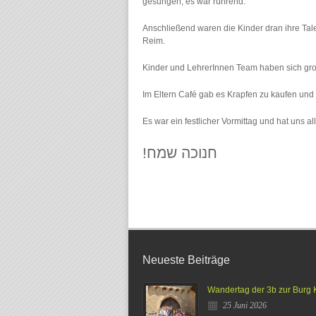
gesungen, es war rührend.
Anschließend waren die Kinder dran ihre Tal
Reim.
Kinder und LehrerInnen Team haben sich gr
Im Eltern Café gab es Krapfen zu kaufen und 
Es war ein festlicher Vormittag und hat uns all
!חנוכה שמח
Neueste Beiträge
Wandertag der 3b zur Burg 
25 Juni 2026