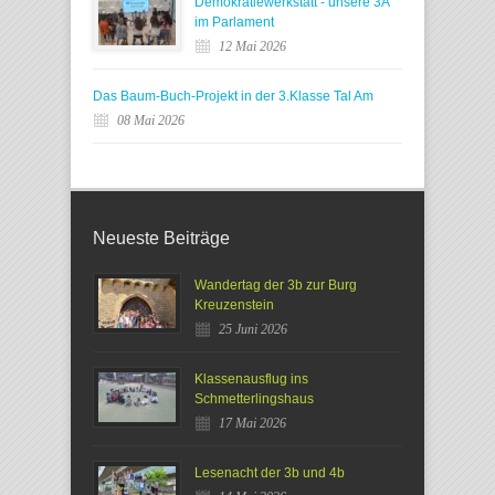
Demokratiewerkstatt - unsere 3A
im Parlament
12 Mai 2026
Das Baum-Buch-Projekt in der 3.Klasse Tal Am
08 Mai 2026
Neueste Beiträge
Wandertag der 3b zur Burg
Kreuzenstein
25 Juni 2026
Klassenausflug ins
Schmetterlingshaus
17 Mai 2026
Lesenacht der 3b und 4b