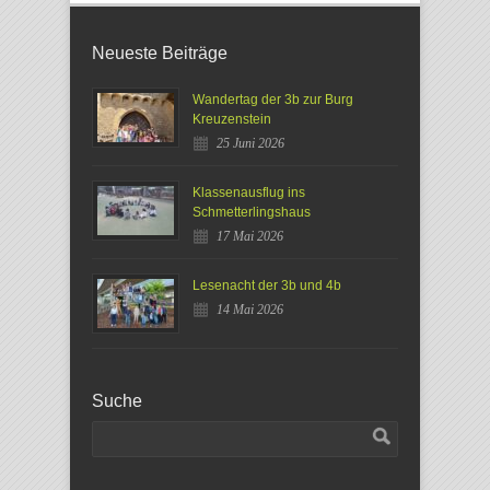
Neueste Beiträge
Wandertag der 3b zur Burg
Kreuzenstein
25 Juni 2026
Klassenausflug ins
Schmetterlingshaus
17 Mai 2026
Lesenacht der 3b und 4b
14 Mai 2026
Suche