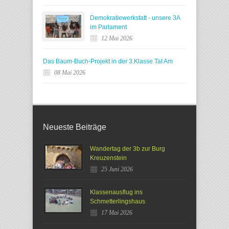
Demokratiewerkstatt - unsere 3A
im Parlament
12 Mai 2026
Das Baum-Buch-Projekt in der 3.Klasse Tal Am
08 Mai 2026
Neueste Beiträge
Wandertag der 3b zur Burg
Kreuzenstein
25 Juni 2026
Klassenausflug ins
Schmetterlingshaus
17 Mai 2026