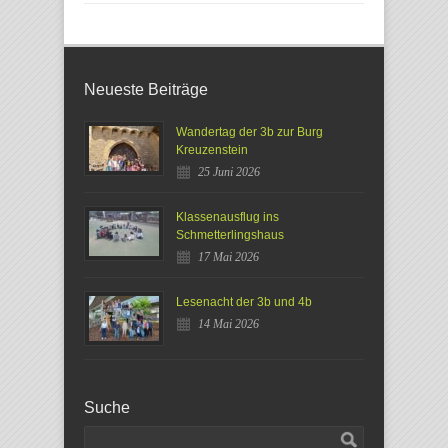
Neueste Beiträge
Wandertag der 3b zur Burg
Kreuzenstein
25 Juni 2026
Klassenausflug ins
Schmetterlingshaus
17 Mai 2026
Lesenacht der 3b und 4b
14 Mai 2026
Suche