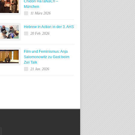
Chidon HaTaNaCh –
München
11 März 2026
Hebrew in Action in der 3. AHS
20 Feb. 2026
Film und Feminismus: Anja
Salomonowitz zu Gast beim
Zwi Talk
21 Jan. 2026