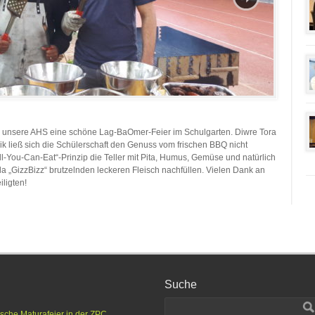
g unsere AHS eine schöne Lag-BaOmer-Feier im Schulgarten. Diwre Tora
sik ließ sich die Schülerschaft den Genuss vom frischen BBQ nicht
You-Can-Eat“-Prinzip die Teller mit Pita, Humus, Gemüse und natürlich
 „GizzBizz“ brutzelnden leckeren Fleisch nachfüllen. Vielen Dank an
ligten!
Suche
ische Maturafeier in der ZPC