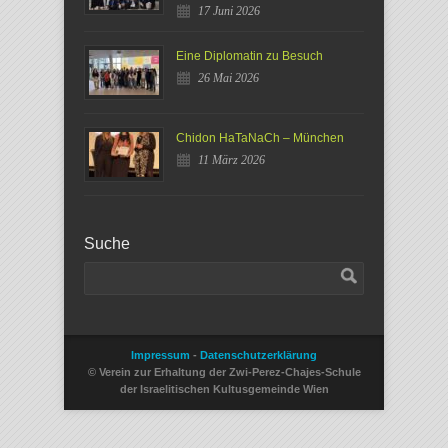
17 Juni 2026
Eine Diplomatin zu Besuch
26 Mai 2026
Chidon HaTaNaCh – München
11 März 2026
Suche
Impressum
-
Datenschutzerklärung
© Verein zur Erhaltung der Zwi-Perez-Chajes-Schule
der Israelitischen Kultusgemeinde Wien