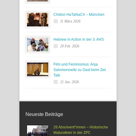
Chidon HaTaNaCh – München
11 März 2026
Hebrew in Action in der 3. AHS
20 Feb. 2026
Film und Feminismus: Anja
Salomonowitz zu Gast beim Zwi
Talk
21 Jan. 2026
Neueste Beiträge
26 Absolvent*innen – Historische
Maturafeier in der ZPC