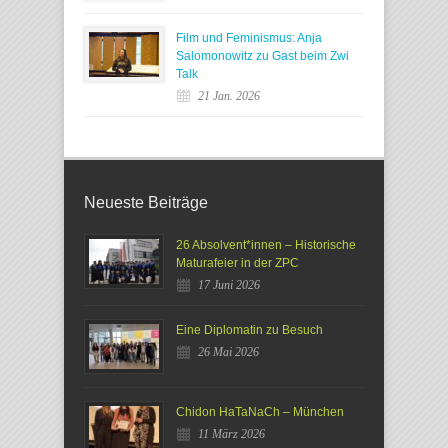
Film und Feminismus: Anja
Salomonowitz zu Gast beim Zwi
Talk
21 Jan. 2026
Neueste Beiträge
26 Absolvent*innen – Historische
Maturafeier in der ZPC
17 Juni 2026
Eine Diplomatin zu Besuch
26 Mai 2026
Chidon HaTaNaCh – München
11 März 2026