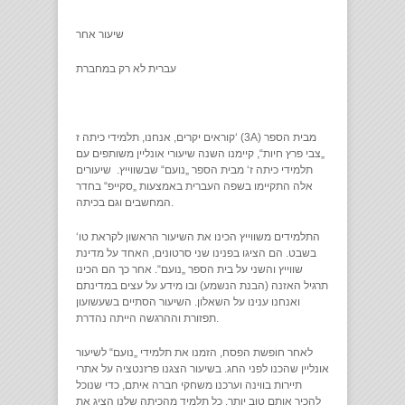
שיעור אחר
עברית לא רק במחברת
קוראים יקרים, אנחנו, תלמידי כיתה ז‘ (3A) מבית הספר
„צבי פרץ חיות“, קיימנו השנה שיעורי אונליין משותפים עם
תלמידי כיתה ז‘ מבית הספר „נועם“ שבשווייץ. שיעורים
אלה התקיימו בשפה העברית באמצעות „סקייפ“ בחדר
המחשבים וגם בכיתה.
התלמידים משווייץ הכינו את השיעור הראשון לקראת טו‘
בשבט. הם הציגו בפנינו שני סרטונים, האחד על מדינת
שווייץ והשני על בית הספר „נועם“. אחר כך הם הכינו
תרגיל האזנה (הבנת הנשמע) ובו מידע על עצים במדינתם
ואנחנו ענינו על השאלון. השיעור הסתיים בשעשועון
תפזורת וההרגשה הייתה נהדרת.
לאחר חופשת הפסח, הזמנו את תלמידי „נועם“ לשיעור
אונליין שהכנו לפני החג. בשיעור הצגנו פרזנטציה על אתרי
תיירות בווינה וערכנו משחקי חברה איתם, כדי שנוכל
להכיר אותם טוב יותר. כל תלמיד מהכיתה שלנו הציג את