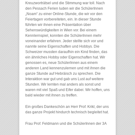
Kreuzworträtsel und die Stimmung war toll. Nach
den Pessach Ferien luden wir die SchülerInnen
„Noam“ zu einer Online-Stunde, die wir vor den
Feiertagen vorbereiteten, ein. In dieser Stunde
führten wir ihnen eine Präsentation über
Sehenswürdigkeiten in Wien vor. Bei einem
Kennlernspiel, konnten die SchülerInnen mehr
voneinander erfahren. Jeder stellte sich vor und
nannte seine Eigenschaften und Hobbys. Die
Schweizer mussten daraufhin ein Kind finden, das
ein ähnliches Hobby oder Eigenschaften hat. Wir
genossen es, neue SchülerInnen aus einem
anderen Land kennenzulernen und mit ihnen die
ganze Stunde auf Hebräisch zu sprechen. Die
Interaktion war gut und gab uns Lust auf weitere
Stunden. Wir lernten mal anders als sonst und
waren mit viel Spaß und Eifer dabei. Wir hoffen, uns
bald wieder mit ihnen zu treffen.
Ein großes Dankeschön an Herr Prof. Krikl, der uns
das ganze Projekt hindurch technisch begleitet hat.
Frau Prof. Feldmann und die SchülerInnen der 3A