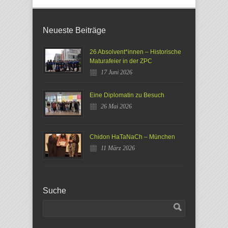
Neueste Beiträge
26 Absolvent*innen – Historische
Maturafeier in der ZPC
17 Juni 2026
Eine Diplomatin zu Besuch
26 Mai 2026
Chidon HaTaNaCh – München
11 März 2026
Suche