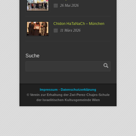
26 Mai 2026
Chidon HaTaNaCh – München
11 März 2026
Suche
Impressum
-
Datenschutzerklärung
© Verein zur Erhaltung der Zwi-Perez-Chajes-Schule
der Israelitischen Kultusgemeinde Wien