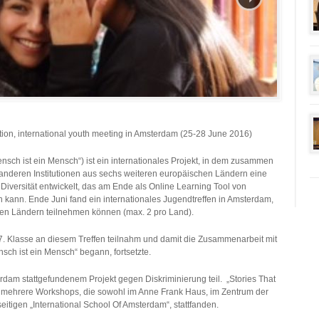
ation, international youth meeting in Amsterdam (25-28 June 2016)
ensch ist ein Mensch“) ist ein internationales Projekt, in dem zusammen
nderen Institutionen aus sechs weiteren europäischen Ländern eine
iversität entwickelt, das am Ende als Online Learning Tool von
kann. Ende Juni fand ein internationales Jugendtreffen in Amsterdam,
en Ländern teilnehmen können (max. 2 pro Land).
er 7. Klasse an diesem Treffen teilnahm und damit die Zusammenarbeit mit
nsch ist ein Mensch“ begann, fortsetzte.
dam stattgefundenem Projekt gegen Diskriminierung teil. „Stories That
e mehrere Workshops, die sowohl im Anne Frank Haus, im Zentrum der
eitigen „International School Of Amsterdam“, stattfanden.