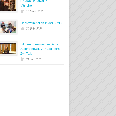
Chidon HaTaNaCh –
München
11 März 2026
Hebrew in Action in der 3. AHS
20 Feb. 2026
Film und Feminismus: Anja
Salomonowitz zu Gast beim
Zwi Talk
21 Jan. 2026