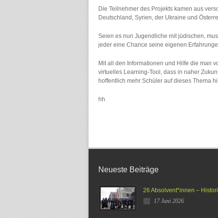
Die Teilnehmer des Projekts kamen aus vers
Deutschland, Syrien, der Ukraine und Österre
Seien es nun Jugendliche mit jüdischen, mus
jeder eine Chance seine eigenen Erfahrunge
Mit all den Informationen und Hilfe die man 
virtuelles Learning-Tool, dass in naher Zuku
hoffentlich mehr Schüler auf dieses Thema h
hh
Neueste Beiträge
26 Absolvent*innen – Histor
17 Juni 2026