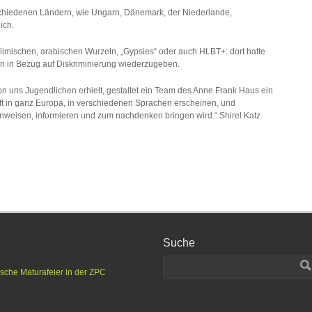
chiedenen Ländern, wie Ungarn, Dänemark, der Niederlande,
ich.
limischen, arabischen Wurzeln, „Gypsies“ oder auch HLBT+: dort hatte
n in Bezug auf Diskriminierung wiederzugeben.
von uns Jugendlichen erhielt, gestaltet ein Team des Anne Frank Haus ein
nft in ganz Europa, in verschiedenen Sprachen erscheinen, und
inweisen, informieren und zum nachdenken bringen wird.“ Shirel Katz
Suche
ische Maturafeier in der ZPC