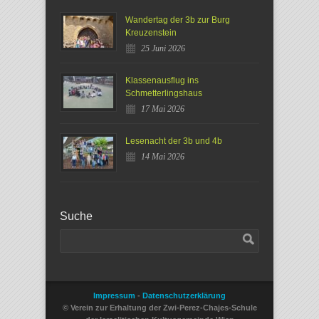
Wandertag der 3b zur Burg
Kreuzenstein
25 Juni 2026
Klassenausflug ins
Schmetterlingshaus
17 Mai 2026
Lesenacht der 3b und 4b
14 Mai 2026
Suche
Impressum
-
Datenschutzerklärung
© Verein zur Erhaltung der Zwi-Perez-Chajes-Schule