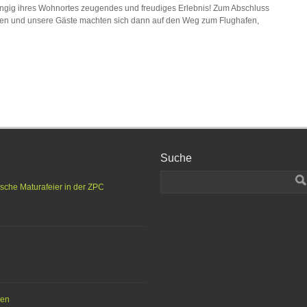
gig ihres Wohnortes zeugendes und freudiges Erlebnis! Zum Abschluss
en und unsere Gäste machten sich dann auf den Weg zum Flughafen,
Suche
ische Maturafeier in der ZPC
hen