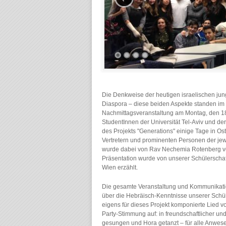
Die Denkweise der heutigen israelischen jun
Diaspora – diese beiden Aspekte standen im
Nachmittagsveranstaltung am Montag, den 18.
StudentInnen der Universität Tel-Aviv und d
des Projekts "Generations" einige Tage in 
Vertretern und prominenten Personen der je
wurde dabei von Rav Nechemia Rotenberg von 
Präsentation wurde von unserer Schülerschaf
Wien erzählt.
Die gesamte Veranstaltung und Kommunikation
über die Hebräisch-Kenntnisse unserer Schül
eigens für dieses Projekt komponierte Lied 
Party-Stimmung auf: in freundschaftlicher 
gesungen und Hora getanzt – für alle Anwe