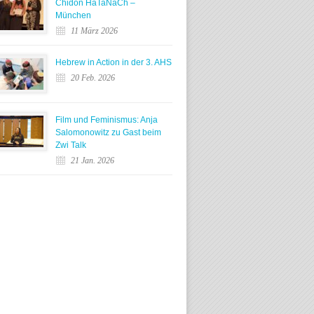
Chidon HaTaNaCh –
München
11 März 2026
Hebrew in Action in der 3. AHS
20 Feb. 2026
Film und Feminismus: Anja
Salomonowitz zu Gast beim
Zwi Talk
21 Jan. 2026