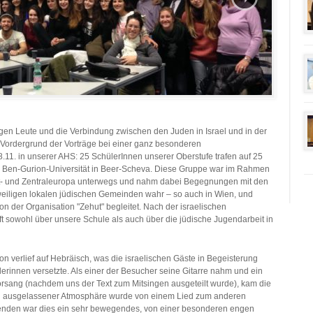
gen Leute und die Verbindung zwischen den Juden in Israel und in der
 Vordergrund der Vorträge bei einer ganz besonderen
11. in unserer AHS: 25 SchülerInnen unserer Oberstufe trafen auf 25
er Ben-Gurion-Universität in Beer-Scheva. Diese Gruppe war im Rahmen
Ost- und Zentraleuropa unterwegs und nahm dabei Begegnungen mit den
weiligen lokalen jüdischen Gemeinden wahr – so auch in Wien, und
der Organisation "Zehut" begleitet. Nach der israelischen
t sowohl über unsere Schule als auch über die jüdische Jugendarbeit in
 verlief auf Hebräisch, was die israelischen Gäste in Begeisterung
erinnen versetzte. Als einer der Besucher seine Gitarre nahm und ein
vorsang (nachdem uns der Text zum Mitsingen ausgeteilt wurde), kam die
und ausgelassener Atmosphäre wurde von einem Lied zum anderen
senden war dies ein sehr bewegendes, von einer besonderen engen