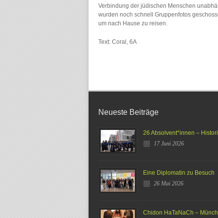
Verbindung der jüdischen Menschen unabhän
wurden noch schnell Gruppenfotos geschoss
um nach Hause zu reisen.
Text: Coral, 6A
Neueste Beiträge
26 Absolvent*innen – Histor
17 Juni 2026
Eine Diplomatin zu Besuch
26 Mai 2026
Chidon HaTaNaCh – Münc