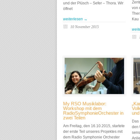
Zent
und der Plüsch – Sefer – Thora. Wir
von 
öffnet
Ther
weiterlesen →
Kau
10 November 2015
weit
My RSO Musiklabor:
„Kar
Workshop mit dem
Vol
RadioSymphonieOrchester in
und
zwei Teilen
Das 
Am Freitag, den 16.10.2015, startete
den 
der erste Teil unseres Projektes mit
sensi
dem Radio Symphonie Orchester
Anli