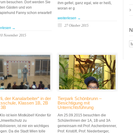
rum besuchen. Dort werden Sie
ihm gefiel, ganz egal, wie er heiß,
den Gästen und von
woran er g
apiehund Fanny schon erwartet!
weiterlesen →
27 Oktober 2015
erlesen →
N
10 November 2015
N
Mo
li, der Kanalarbeiter“ in der
Tierpark Schönbrunn –
ksschule, Klassen 1B, 2B
Besichtigung mit
 3B
Unterrichtsführung
Klo ist kein Mistkübel! Kinder für
Am 25.09.2015 besuchten die
Umweltschutz zu
Schüler/innen der 1A, 1B und 3A
bilisieren, ist mir ein wichtiges
gemeinsam mit Prof. Aschenbrenner,
egen. Da die Stadt Wien tolle
Prof. Kristöfl, Prof. Niederberger,