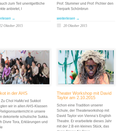
auch zum Teil unentgeltliche
Prof. Stummer und Prof. Pichler den
kte anbietet, l
Tierpark Schönbrun
erlesen →
weiterlesen →
22 Oktober 2015
20 Oktober 2015
kot in der AHS
Theater Workshop mit David
Taylor am 2.10.2015
 Zu Chol HaMo’ed Sukkot
Schon eine Tradition unserer
egten wir in allen AHS-Klassen
Schule, der Theaterworkshop mit
Religionsunterricht in unsere
David Taylor von Vienna‘s English
n dekorierte schulische Sukka.
Theatre. Er erarbeitete dieses Jahr
h Divre Tora, Erklärungen und
mit der 2.B ein kleines Stück, das
le