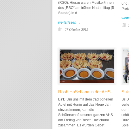
(RSO). Hierzu waren Musiker/innen
und 
des „RSO“ am frühen Nachmittag (5.
Proje
Stunde) in d
weit
weiterlesen →
27 Oktober 2015
Rosh HaSchana in der AHS
Suk
Bs’D Um uns mit dem traditionellen
Bs’D
Apfel mit Honig auf das Neue Jahr
verl
einzustimmen, kam die
den 
Schülerschaft unserer ganzen AHS
schö
am Freitag vor Rosch HaSchana
Durc
zusammen. Es wurden Gebet
Spie