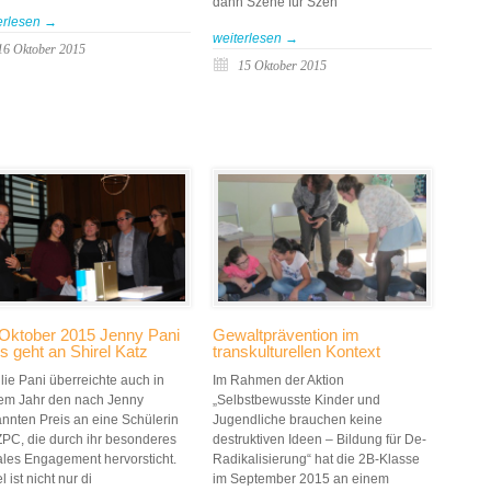
dann Szene für Szen
erlesen →
weiterlesen →
16 Oktober 2015
15 Oktober 2015
 Oktober 2015 Jenny Pani
Gewaltprävention im
s geht an Shirel Katz
transkulturellen Kontext
lie Pani überreichte auch in
Im Rahmen der Aktion
em Jahr den nach Jenny
„Selbstbewusste Kinder und
nnten Preis an eine Schülerin
Jugendliche brauchen keine
ZPC, die durch ihr besonderes
destruktiven Ideen – Bildung für De-
ales Engagement hervorsticht.
Radikalisierung“ hat die 2B-Klasse
l ist nicht nur di
im September 2015 an einem