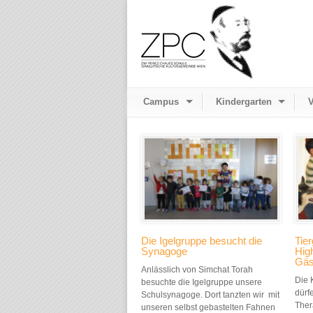
Campus
Kindergarten
V
Die Igelgruppe besucht die
Tier
Synagoge
High
Gäs
Anlässlich von Simchat Torah
Die 
besuchte die Igelgruppe unsere
dürf
Schulsynagoge. Dort tanzten wir mit
Ther
unseren selbst gebastelten Fahnen