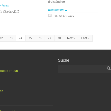
dreistündige
erlesen →
weiterlesen →
14 Oktober 2015
08 Oktober 2015
72
73
74
75
76
77
78
Next ›
Last »
Suche
gruppe im Juni
ten