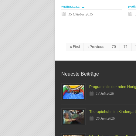
weiterlesen →
weit
15 Oktober 2015
« First
‹ Previous
70
71
Neueste Beiträge
Programm in der roten Hort
13 Juli 2026
Therapiehuhn im Kindergar
26 Juni 2026