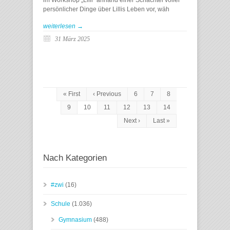
im Workshop „Lilli“ anhand einer Schachtel voller
persönlicher Dinge über Lillis Leben vor, wäh
weiterlesen →
31 März 2025
« First
‹ Previous
6
7
8
9
10
11
12
13
14
Next ›
Last »
Nach Kategorien
#zwi
(16)
Schule
(1.036)
Gymnasium
(488)