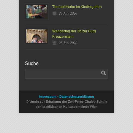
Therapiehuhn im Kindergarten
26 Juni 2026
Wandertag der 3b zur Burg
Kreuzenstein
25 Juni 2026
Suche
Impressum
-
Datenschutzerklärung
© Verein zur Erhaltung der Zwi-Perez-Chajes-Schule
der Israelitischen Kultusgemeinde Wien