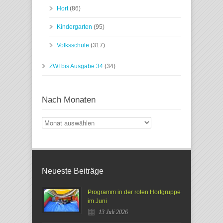
Hort
(86)
Kindergarten
(95)
Volksschule
(317)
ZWI bis Ausgabe 34
(34)
Nach Monaten
Nach
Monaten
Neueste Beiträge
Programm in der roten Hortgruppe
im Juni
13 Juli 2026