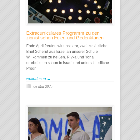
Extracurriculares Programm zu den
zionistischen Feier- und Gedenktagen
Ende April freuten wir uns sehr, zwei zusätzliche
Bnot Scherut aus Israel an unserer Schule
Willkommen zu heißen. Rivka und Yona
erarbeiteten schon in Israel drei unterschiedliche
Progr
weiterlesen →
06 Mai 2025