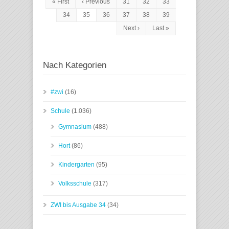
« First
‹ Previous
31
32
33
34
35
36
37
38
39
Next ›
Last »
Nach Kategorien
#zwi
(16)
Schule
(1.036)
Gymnasium
(488)
Hort
(86)
Kindergarten
(95)
Volksschule
(317)
ZWI bis Ausgabe 34
(34)