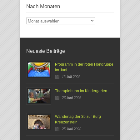
Nach Monaten
Nach
Monaten
Neueste Beiträge
Programm in der roten Hortgruppe
im Juni
13 Juli 2026
Therapiehuhn im Kindergarten
26 Juni 2026
Wandertag der 3b zur Burg
Kreuzenstein
25 Juni 2026