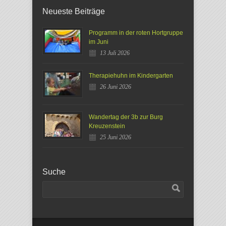
Neueste Beiträge
Programm in der roten Hortgruppe
im Juni
13 Juli 2026
Therapiehuhn im Kindergarten
26 Juni 2026
Wandertag der 3b zur Burg
Kreuzenstein
25 Juni 2026
Suche