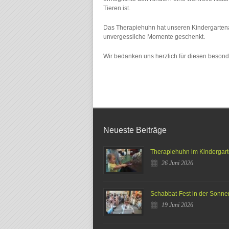
Tieren ist.
Das Therapiehuhn hat unseren Kindergartena
unvergessliche Momente geschenkt.
Wir bedanken uns herzlich für diesen beson
Neueste Beiträge
Therapiehuhn im Kindergar
26 Juni 2026
Schabbat-Fest in der Sonn
19 Juni 2026