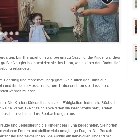
rgarten: Ein Therapiehuhn war bei uns zu Gast. Für die Kinder war dies
t großer Neugier beobachteten sie das Huhn, wie es über den Boden lief,
mgebung erkundete.
 Tier ruhig und respektvoll begegnet. Sie durften das Huhn aus
eln und ihm beim Fressen zusehen. Dabei erfuhren sie, dass Tiere
andelt werden müssen.
en. Die Kinder stärkten ihre sozialen Fähigkeiten, indem sie Rücksicht
 Reihe waren. Gleichzeitig erweiterten sie ihren Wortschatz, lernten
tauschten sich über ihre Beobachtungen aus.
 Freude und Begeisterung die Kinder dem Huhn begegneten. Sie hörten
e weichen Federn und stellten viele neugierige Fragen. Der Besuch
erfahrung und zeigte ihnen, wie wichtig ein liebevoller Umgang mit