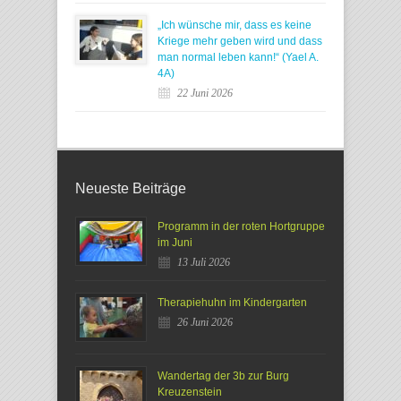
„Ich wünsche mir, dass es keine
Kriege mehr geben wird und dass
man normal leben kann!“ (Yael A.
4A)
22 Juni 2026
Neueste Beiträge
Programm in der roten Hortgruppe
im Juni
13 Juli 2026
Therapiehuhn im Kindergarten
26 Juni 2026
Wandertag der 3b zur Burg
Kreuzenstein