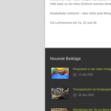
Hilfe wäre so ein tolles Erlebnis niemals de
Muskelkater vielleicht – aber dafür jede Me
Die Lehrerinnen der 2a, 2b und 3b
Neueste Beiträge
Programm in der roten Hort
13 Juli 2026
Therapiehuhn im Kindergar
26 Juni 2026
Wandertag der 3b zur Burg 