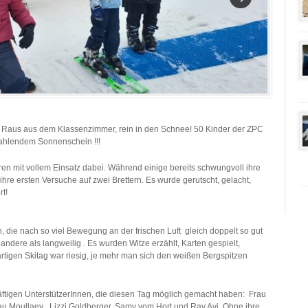
b: Raus aus dem Klassenzimmer, rein in den Schnee! 50 Kinder der ZPC
rahlendem Sonnenschein !!!
aren mit vollem Einsatz dabei. Während einige bereits schwungvoll ihre
re ersten Versuche auf zwei Brettern. Es wurde gerutscht, gelacht,
rt!
 die nach so viel Bewegung an der frischen Luft gleich doppelt so gut
ndere als langweilig . Es wurden Witze erzählt, Karten gespielt,
rtigen Skitag war riesig, je mehr man sich den weißen Bergspitzen
räftigen UnterstützerInnen, die diesen Tag möglich gemacht haben: Frau
au Moullaev , Lizzi Goldberger, Samy vom Hort und Rav Avi. Ohne ihre