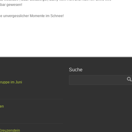
nkbar gewesen!
nge unvergesslicher Momente im Schnee!
Suche
gruppe im Juni
ten
Kreuzenstein