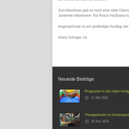
Zum Abschluss gab es noch eine süße Überras
Juniernte mitnehmen. Für Rosch HaShana ha
Insgesamt war es ein großartiger Ausflug, bei
Ariela Schugal, 2a
Neueste Beiträge
Programm in der roten Hort
13 Juli 2026
Therapiehuhn im Kindergar
26 Juni 2026