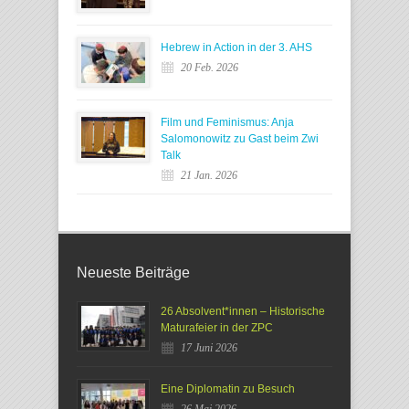
Hebrew in Action in der 3. AHS
20 Feb. 2026
Film und Feminismus: Anja
Salomonowitz zu Gast beim Zwi
Talk
21 Jan. 2026
Neueste Beiträge
26 Absolvent*innen – Historische
Maturafeier in der ZPC
17 Juni 2026
Eine Diplomatin zu Besuch