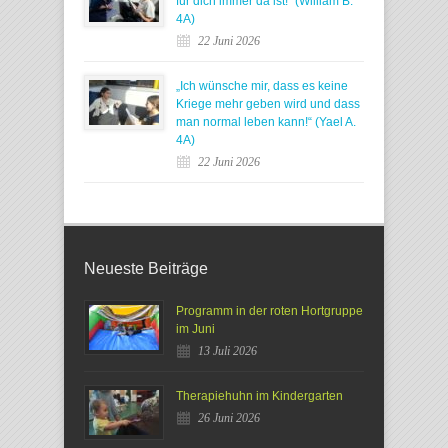
für dich immer da ist!“ (William B.
4A)
22 Juni 2026
„Ich wünsche mir, dass es keine
Kriege mehr geben wird und dass
man normal leben kann!“ (Yael A.
4A)
22 Juni 2026
Neueste Beiträge
Programm in der roten Hortgruppe
im Juni
13 Juli 2026
Therapiehuhn im Kindergarten
26 Juni 2026