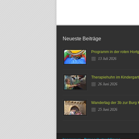
Neueste Beiträge
Programm in der roten Hort
13 Juli 2026
Therapiehuhn im Kindergar
26 Juni 2026
Wandertag der 3b zur Burg 
25 Juni 2026