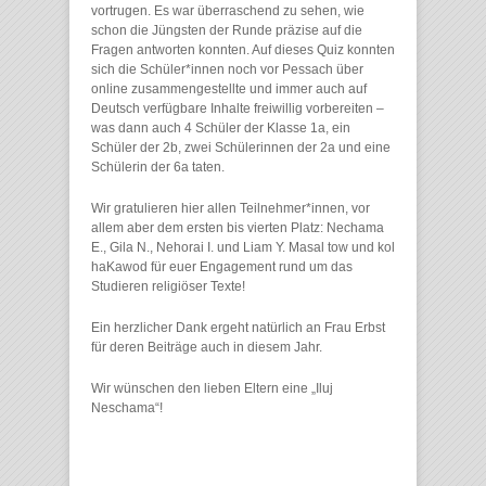
vortrugen. Es war überraschend zu sehen, wie
schon die Jüngsten der Runde präzise auf die
Fragen antworten konnten. Auf dieses Quiz konnten
sich die Schüler*innen noch vor Pessach über
online zusammengestellte und immer auch auf
Deutsch verfügbare Inhalte freiwillig vorbereiten –
was dann auch 4 Schüler der Klasse 1a, ein
Schüler der 2b, zwei Schülerinnen der 2a und eine
Schülerin der 6a taten.
Wir gratulieren hier allen Teilnehmer*innen, vor
allem aber dem ersten bis vierten Platz: Nechama
E., Gila N., Nehorai I. und Liam Y. Masal tow und kol
haKawod für euer Engagement rund um das
Studieren religiöser Texte!
Ein herzlicher Dank ergeht natürlich an Frau Erbst
für deren Beiträge auch in diesem Jahr.
Wir wünschen den lieben Eltern eine „Iluj
Neschama“!