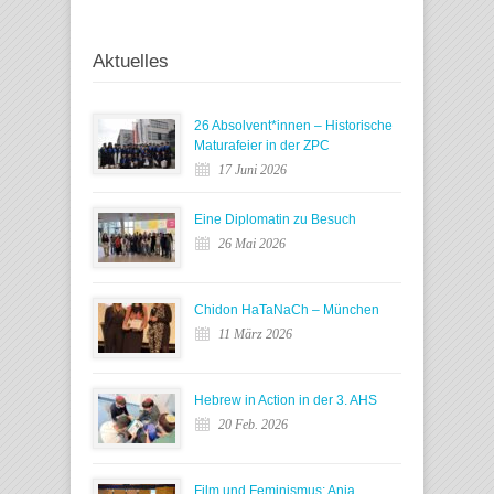
Aktuelles
26 Absolvent*innen – Historische
Maturafeier in der ZPC
17 Juni 2026
Eine Diplomatin zu Besuch
26 Mai 2026
Chidon HaTaNaCh – München
11 März 2026
Hebrew in Action in der 3. AHS
20 Feb. 2026
Film und Feminismus: Anja