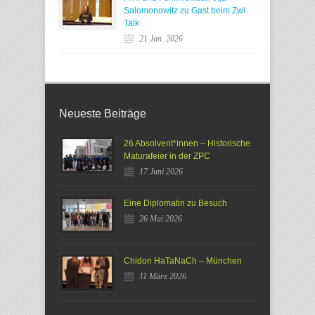
Salomonowitz zu Gast beim Zwi
Talk
21 Jan. 2026
Neueste Beiträge
26 Absolvent*innen – Historische
Maturafeier in der ZPC
17 Juni 2026
Eine Diplomatin zu Besuch
26 Mai 2026
Chidon HaTaNaCh – München
11 März 2026