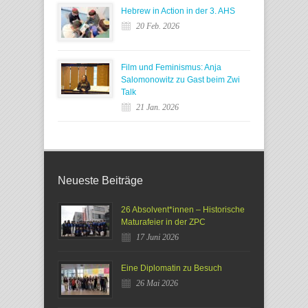
Hebrew in Action in der 3. AHS
20 Feb. 2026
Film und Feminismus: Anja
Salomonowitz zu Gast beim Zwi
Talk
21 Jan. 2026
Neueste Beiträge
26 Absolvent*innen – Historische
Maturafeier in der ZPC
17 Juni 2026
Eine Diplomatin zu Besuch
26 Mai 2026