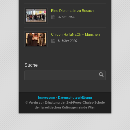
Eine Diplomatin zu Besuch
26 Mai 2026
Chidon HaTaNaCh – München
11 März 2026
Suche
Impressum
-
Datenschutzerklärung
© Verein zur Erhaltung der Zwi-Perez-Chajes-Schule
der Israelitischen Kultusgemeinde Wien