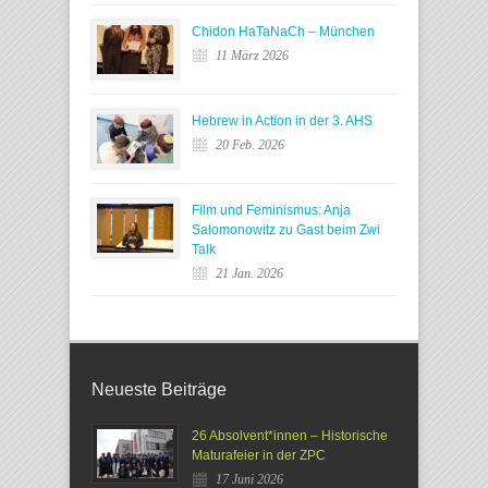
Chidon HaTaNaCh – München
11 März 2026
Hebrew in Action in der 3. AHS
20 Feb. 2026
Film und Feminismus: Anja
Salomonowitz zu Gast beim Zwi
Talk
21 Jan. 2026
Neueste Beiträge
26 Absolvent*innen – Historische
Maturafeier in der ZPC
17 Juni 2026