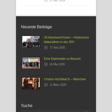
21 Jan. 2026
Neueste Beiträge
26 Absolvent*innen – Historische
Maturafeier in der ZPC
17 Juni 2026
Eine Diplomatin zu Besuch
26 Mai 2026
Chidon HaTaNaCh – München
11 März 2026
Suche