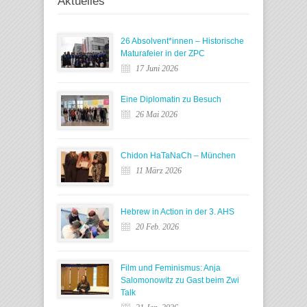
Aktuelles
26 Absolvent*innen – Historische
Maturafeier in der ZPC
17 Juni 2026
Eine Diplomatin zu Besuch
26 Mai 2026
Chidon HaTaNaCh – München
11 März 2026
Hebrew in Action in der 3. AHS
20 Feb. 2026
Film und Feminismus: Anja
Salomonowitz zu Gast beim Zwi
Talk