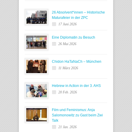
26 Absolvent*innen – Historische
Maturafeier in der ZPC
17 Juni 2026
Eine Diplomatin zu Besuch
26 Mai 2026
Chidon HaTaNaCh – München
11 März 2026
Hebrew in Action in der 3. AHS
20 Feb. 2026
Film und Feminismus: Anja
Salomonowitz zu Gast beim Zwi
Talk
21 Jan. 2026