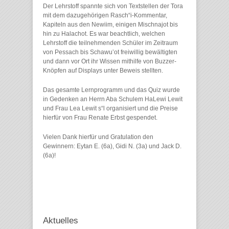
Der Lehrstoff spannte sich von Textstellen der Tora
mit dem dazugehörigen Rasch“i-Kommentar,
Kapiteln aus den Newiim, einigen Mischnajot bis
hin zu Halachot. Es war beachtlich, welchen
Lehrstoff die teilnehmenden Schüler im Zeitraum
von Pessach bis Schawu’ot freiwillig bewältigten
und dann vor Ort ihr Wissen mithilfe von Buzzer-
Knöpfen auf Displays unter Beweis stellten.
Das gesamte Lernprogramm und das Quiz wurde
in Gedenken an Herrn Aba Schulem HaLewi Lewit
und Frau Lea Lewit s“l organisiert und die Preise
hierfür von Frau Renate Erbst gespendet.
Vielen Dank hierfür und Gratulation den
Gewinnern: Eytan E. (6a), Gidi N. (3a) und Jack D.
(6a)!
Aktuelles