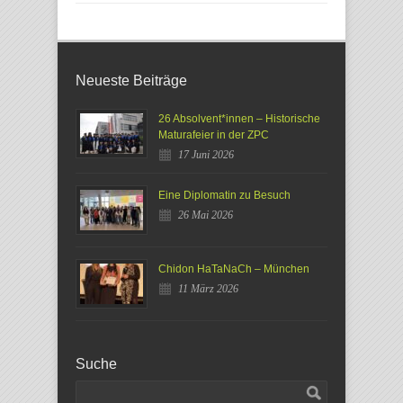
Neueste Beiträge
26 Absolvent*innen – Historische
Maturafeier in der ZPC
17 Juni 2026
Eine Diplomatin zu Besuch
26 Mai 2026
Chidon HaTaNaCh – München
11 März 2026
Suche