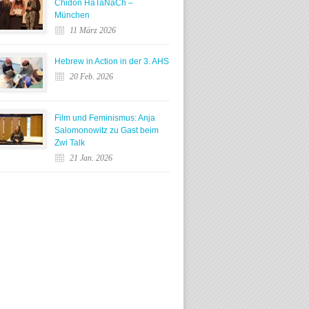
Chidon HaTaNaCh –
München
11 März 2026
Hebrew in Action in der 3. AHS
20 Feb. 2026
Film und Feminismus: Anja
Salomonowitz zu Gast beim
Zwi Talk
21 Jan. 2026