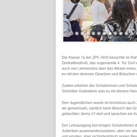
Die Klasse 7a der ZPC-AHS besuchte im Rahm
Zentralfriedhofs, das sogenannte 4. Tor. Dort
auch viel Lehrreiches über das Wesen eines j
es mit den diversen Gesetzen und Bräuchen r
Zudem erfuhren die Schülerinnen und Schüler
Schreiber Grabsteine was es mit diesem Hand
Den Jugendlichen wurde im Anschluss auch Z
wir gemeinsam, nämlich beim Besuch des Gr
gedachten Jenny s“l dort und sprachen ein Kap
Der Lehrausgang bot einigen SchülerInnen di
Judentum auseinanderzusetzen, aber vor alle
und ernsten, aber nichtsdestotrotz realen B