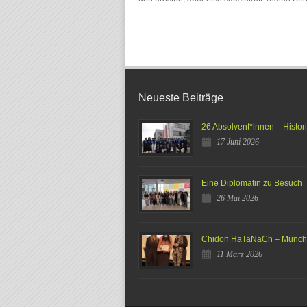
Neueste Beiträge
26 Absolvent*innen – Histor
17 Juni 2026
Eine Diplomatin zu Besuch
26 Mai 2026
Chidon HaTaNaCh – Münc
11 März 2026