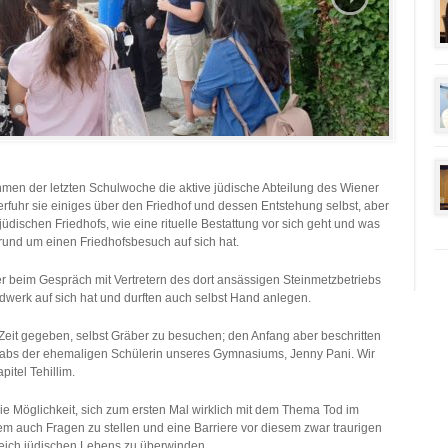
en der letzten Schulwoche die aktive jüdische Abteilung des Wiener
 erfuhr sie einiges über den Friedhof und dessen Entstehung selbst, aber
üdischen Friedhofs, wie eine rituelle Bestattung vor sich geht und was
und um einen Friedhofsbesuch auf sich hat.
 beim Gespräch mit Vertretern des dort ansässigen Steinmetzbetriebs
werk auf sich hat und durften auch selbst Hand anlegen.
eit gegeben, selbst Gräber zu besuchen; den Anfang aber beschritten
abs der ehemaligen Schülerin unseres Gymnasiums, Jenny Pani. Wir
itel Tehillim.
e Möglichkeit, sich zum ersten Mal wirklich mit dem Thema Tod im
m auch Fragen zu stellen und eine Barriere vor diesem zwar traurigen
ereich jüdischen Lebens zu überwinden.