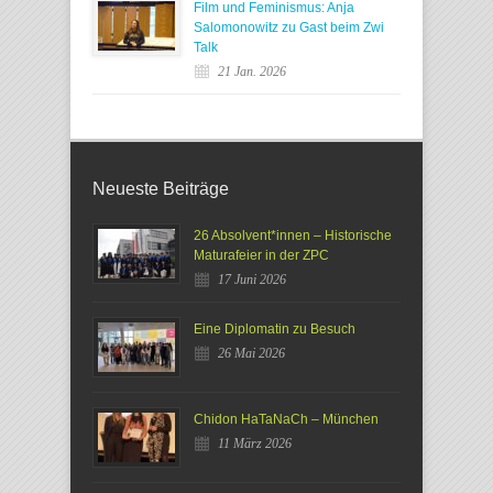
Film und Feminismus: Anja
Salomonowitz zu Gast beim Zwi
Talk
21 Jan. 2026
Neueste Beiträge
26 Absolvent*innen – Historische
Maturafeier in der ZPC
17 Juni 2026
Eine Diplomatin zu Besuch
26 Mai 2026
Chidon HaTaNaCh – München
11 März 2026