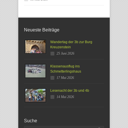
Neueste Beiträge
Wandertag der 3b zur Burg
Kreuzenstein
25 Juni 2026
Klassenausflug ins
Schmetterlingshaus
17 Mai 2026
Lesenacht der 3b und 4b
14 Mai 2026
Suche