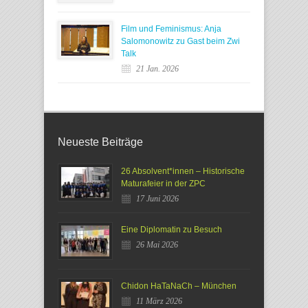
Film und Feminismus: Anja
Salomonowitz zu Gast beim Zwi
Talk
21 Jan. 2026
Neueste Beiträge
26 Absolvent*innen – Historische
Maturafeier in der ZPC
17 Juni 2026
Eine Diplomatin zu Besuch
26 Mai 2026
Chidon HaTaNaCh – München
11 März 2026