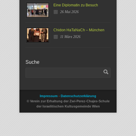
Eine Diplomatin zu Besuch
26 Mai 2026
Chidon HaTaNaCh – München
11 März 2026
Suche
Impressum
-
Datenschutzerklärung
© Verein zur Erhaltung der Zwi-Perez-Chajes-Schule
der Israelitischen Kultusgemeinde Wien