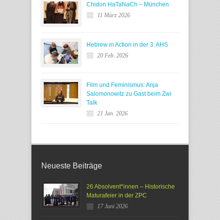
Chidon HaTaNaCh – München
11 März 2026
Hebrew in Action in der 3. AHS
20 Feb. 2026
Film und Feminismus: Anja
Salomonowitz zu Gast beim Zwi
Talk
21 Jan. 2026
Neueste Beiträge
26 Absolvent*innen – Historische
Maturafeier in der ZPC
17 Juni 2026