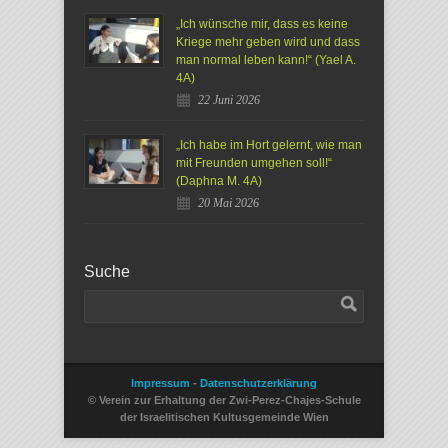
„Ich wünsche mir, dass es keine
Kriege mehr geben wird und dass
man normal leben kann!“ (Yael A.
4A)
22 Juni 2026
„Ich habe im Hort gelernt, wie man
mit Freunden umgehen soll!“
(Daphna M. 4A)
20 Mai 2026
Suche
Impressum
-
Datenschutzerklärung
© Verein zur Erhaltung der Zwi-Perez-Chajes-Schule
der Israelitischen Kultusgemeinde Wien