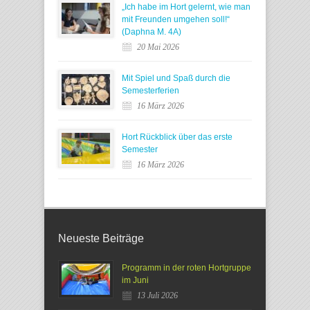
„Ich habe im Hort gelernt, wie man
mit Freunden umgehen soll!“
(Daphna M. 4A)
20 Mai 2026
Mit Spiel und Spaß durch die
Semesterferien
16 März 2026
Hort Rückblick über das erste
Semester
16 März 2026
Neueste Beiträge
Programm in der roten Hortgruppe
im Juni
13 Juli 2026