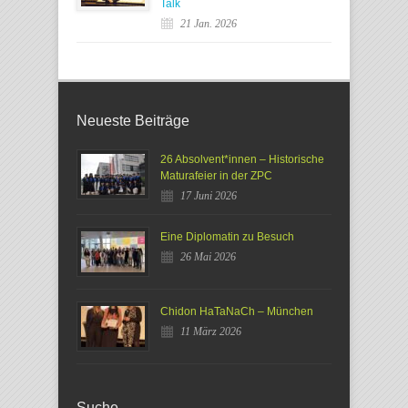
Talk
21 Jan. 2026
Neueste Beiträge
26 Absolvent*innen – Historische
Maturafeier in der ZPC
17 Juni 2026
Eine Diplomatin zu Besuch
26 Mai 2026
Chidon HaTaNaCh – München
11 März 2026
Suche