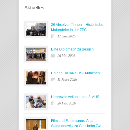
Aktuelles
26 Absolvent*innen – Historische
Maturafeier in der ZPC
17 Juni 2026
Eine Diplomatin zu Besuch
26 Mai 2026
Chidon HaTaNaCh – München
11 März 2026
Hebrew in Action in der 3. AHS
20 Feb. 2026
Film und Feminismus: Anja
Salomonowitz zu Gast beim Zwi