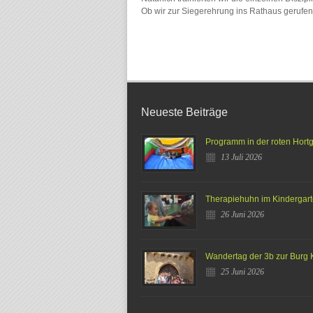
Ob wir zur Siegerehrung ins Rathaus gerufen
Neueste Beiträge
Programm in der roten Hort
13 Juli 2026
Therapiehuhn im Kindergar
26 Juni 2026
Wandertag der 3b zur Burg 
25 Juni 2026