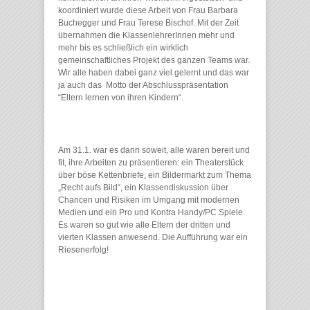
koordiniert wurde diese Arbeit von Frau Barbara
Buchegger und Frau Terese Bischof. Mit der Zeit
übernahmen die KlassenlehrerInnen mehr und
mehr bis es schließlich ein wirklich
gemeinschaftliches Projekt des ganzen Teams war.
Wir alle haben dabei ganz viel gelernt und das war
ja auch das Motto der Abschlusspräsentation
“Eltern lernen von ihren Kindern“.
Am 31.1. war es dann soweit, alle waren bereit und
fit, ihre Arbeiten zu präsentieren: ein Theaterstück
über böse Kettenbriefe, ein Bildermarkt zum Thema
„Recht aufs Bild“, ein Klassendiskussion über
Chancen und Risiken im Umgang mit modernen
Medien und ein Pro und Kontra Handy/PC Spiele.
Es waren so gut wie alle Eltern der dritten und
vierten Klassen anwesend. Die Aufführung war ein
Riesenerfolg!