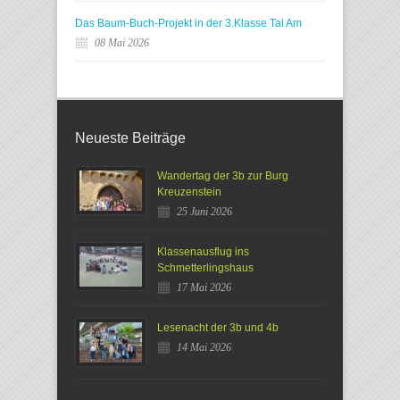
Das Baum-Buch-Projekt in der 3.Klasse Tal Am
08 Mai 2026
Neueste Beiträge
Wandertag der 3b zur Burg
Kreuzenstein
25 Juni 2026
Klassenausflug ins
Schmetterlingshaus
17 Mai 2026
Lesenacht der 3b und 4b
14 Mai 2026