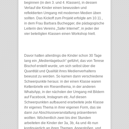
beginnen (in den 3. und 4. Klassen), in dessen
Verlauf die Kinder einen bewussten und
reflektierten Umgang mit modernen Medien üben
sollten. Das Kickoff zum Projekt erfolgte am 10.11.,
in dem Frau Barbara Buchegger, die pädagogische
Leiterin des Vereins „Safer Internet“, in jeder der
vier beteiligten Klassen einen Workshop hielt.
Davor hatten allerdings die Kinder schon 30 Tage
lang ein „Medientagebuch“ geführt, das von Terese
Bischof erstellt wurde, um sich selbst über die
Quantität und Qualität ihres Medienverhaltens
bewusst zu werden. So kamen dann verschiedene
Schwerpunkte heraus: in der einen Klasse waren
Kettenbriefe ein Riesenthema, in der anderen
WhatsApp, in der nächsten der Umgang mit Bildern
auf Facebook, Instagram etc. Auf diesen
Schwerpunkten aufbauend erarbeitete jede Klasse
ihr eigenes Thema in ihrer eigenen Form, das sie
dann zur Abschlussveranstaltung präsentieren
wollten. Wöchentlich zwei bis drei Stunden
arbeiteten die Kinder der 3a, 3b, 4a und 4b nun
kontinuierlich an ihren Themen. Angestoßen und