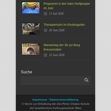
Programm in der roten Hortgruppe
im Juni
13 Juli 2026
Therapiehuhn im Kindergarten
26 Juni 2026
Wandertag der 3b zur Burg
Kreuzenstein
25 Juni 2026
Suche
Impressum
-
Datenschutzerklärung
© Verein zur Erhaltung der Zwi-Perez-Chajes-Schule
der Israelitischen Kultusgemeinde Wien