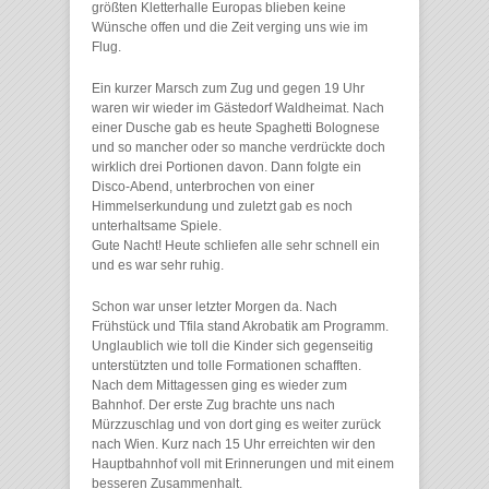
größten Kletterhalle Europas blieben keine
Wünsche offen und die Zeit verging uns wie im
Flug.
Ein kurzer Marsch zum Zug und gegen 19 Uhr
waren wir wieder im Gästedorf Waldheimat. Nach
einer Dusche gab es heute Spaghetti Bolognese
und so mancher oder so manche verdrückte doch
wirklich drei Portionen davon. Dann folgte ein
Disco-Abend, unterbrochen von einer
Himmelserkundung und zuletzt gab es noch
unterhaltsame Spiele.
Gute Nacht! Heute schliefen alle sehr schnell ein
und es war sehr ruhig.
Schon war unser letzter Morgen da. Nach
Frühstück und Tfila stand Akrobatik am Programm.
Unglaublich wie toll die Kinder sich gegenseitig
unterstützten und tolle Formationen schafften.
Nach dem Mittagessen ging es wieder zum
Bahnhof. Der erste Zug brachte uns nach
Mürzzuschlag und von dort ging es weiter zurück
nach Wien. Kurz nach 15 Uhr erreichten wir den
Hauptbahnhof voll mit Erinnerungen und mit einem
besseren Zusammenhalt.