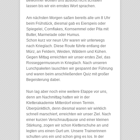
Bewohner wollten uns absolut nicht schlafen
lassen bis wir ein ernstes Wort sprachen.
Am nächsten Morgen saßen bereits alle um 8 Uhr
beim Frühstück, diesmal gab es Eierspeis oder
Spiegelei, Cornflakes, Kornsemmel oder Pita mit
Butter, Marmelade oder Humus.
Schon kurz vor neun Uhr waren wir unterwegs
nach Krieglach. Diese Route führte entlang der
Mürz, an Feldern, Weiden, Wäldern und Kühen.
Gegen Mittag erreichten wir unser erstes Ziel, das
Rosseggermuseum in Krieglach. Nach unseren
Lunchpaketen lauschten wir gespannt der Führung
und waren beim anschließenden Quiz mit großer
Begeisterung dabei.
Nun lag aber noch eine weitere Etappe vor uns,
denn am Nachmittag hatten wir in der
Kletterakademie Mitterdorf einen Termin.
Überpünktlich, denn diesmal waren wir wirklich
schnell marschiert, erreichten wir unser Ziel. Nach
einer kurzen Verschnaufpause und einer kleinen
Stärkung, zogen wir schon Kletterschuhe an und
legten uns einen Gurt um. Unsere Trainerinnen
schulten uns ein und schon ging es los. In der