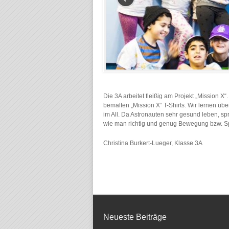
Die 3A arbeitet fleißig am Projekt „Mission X
bemalten „Mission X“ T-Shirts. Wir lernen ü
im All. Da Astronauten sehr gesund leben, s
wie man richtig und genug Bewegung bzw. Spo
Christina Burkert-Lueger, Klasse 3A
Neueste Beiträge