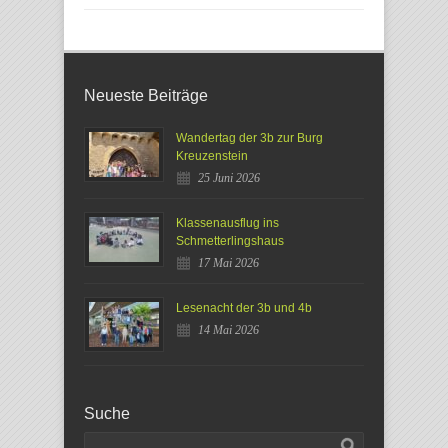
Neueste Beiträge
Wandertag der 3b zur Burg
Kreuzenstein
25 Juni 2026
Klassenausflug ins
Schmetterlingshaus
17 Mai 2026
Lesenacht der 3b und 4b
14 Mai 2026
Suche