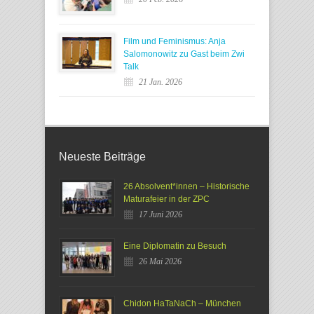
Film und Feminismus: Anja
Salomonowitz zu Gast beim Zwi
Talk
21 Jan. 2026
Neueste Beiträge
26 Absolvent*innen – Historische
Maturafeier in der ZPC
17 Juni 2026
Eine Diplomatin zu Besuch
26 Mai 2026
Chidon HaTaNaCh – München