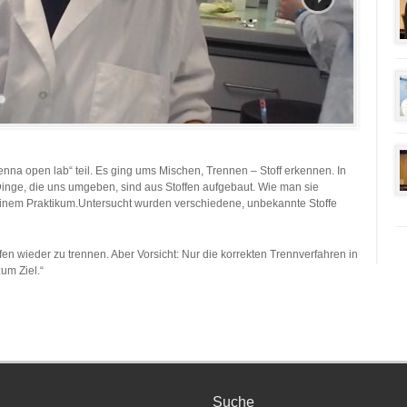
a open lab“ teil. Es ging ums Mischen, Trennen – Stoff erkennen. In
 Dinge, die uns umgeben, sind aus Stoffen aufgebaut. Wie man sie
 einem Praktikum.Untersucht wurden verschiedene, unbekannte Stoffe
ffen wieder zu trennen. Aber Vorsicht: Nur die korrekten Trennverfahren in
um Ziel.“
Suche