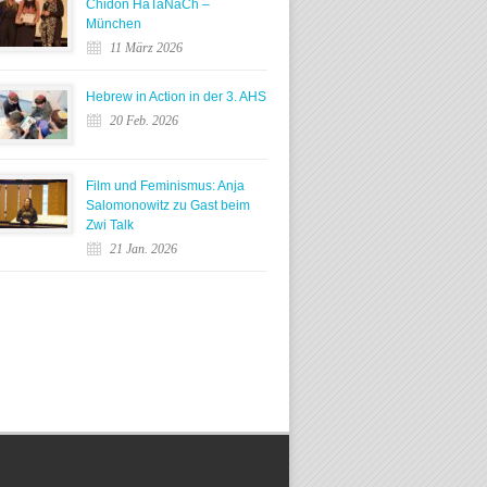
Chidon HaTaNaCh –
München
11 März 2026
Hebrew in Action in der 3. AHS
20 Feb. 2026
Film und Feminismus: Anja
Salomonowitz zu Gast beim
Zwi Talk
21 Jan. 2026