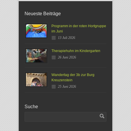
Neueste Beiträge
Programm in der roten Hortgruppe
im Juni
13 Juli 2026
Therapiehuhn im Kindergarten
26 Juni 2026
Wandertag der 3b zur Burg
Kreuzenstein
25 Juni 2026
Suche