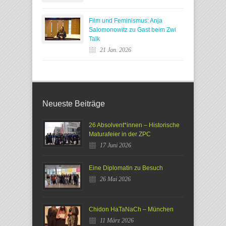
Film und Feminismus: Anja
Salomonowitz zu Gast beim Zwi
Talk
21 Jan. 2026
Neueste Beiträge
26 Absolvent*innen – Historische
Maturafeier in der ZPC
17 Juni 2026
Eine Diplomatin zu Besuch
26 Mai 2026
Chidon HaTaNaCh – München
11 März 2026