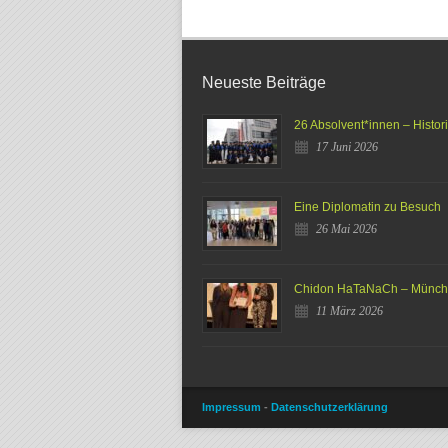
Neueste Beiträge
26 Absolvent*innen – Histor
17 Juni 2026
Eine Diplomatin zu Besuch
26 Mai 2026
Chidon HaTaNaCh – Münc
11 März 2026
Impressum
-
Datenschutzerklärung