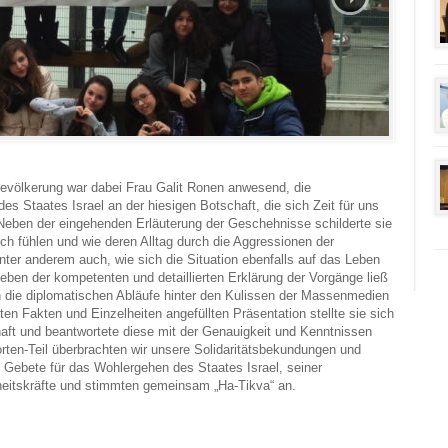
Bevölkerung war dabei Frau Galit Ronen anwesend, die
es Staates Israel an der hiesigen Botschaft, die sich Zeit für uns
Neben der eingehenden Erläuterung der Geschehnisse schilderte sie
ch fühlen und wie deren Alltag durch die Aggressionen der
 unter anderem auch, wie sich die Situation ebenfalls auf das Leben
Neben der kompetenten und detaillierten Erklärung der Vorgänge ließ
n die diplomatischen Abläufe hinter den Kulissen der Massenmedien
ten Fakten und Einzelheiten angefüllten Präsentation stellte sie sich
aft und beantwortete diese mit der Genauigkeit und Kenntnissen
rten-Teil überbrachten wir unsere Solidaritätsbekundungen und
 Gebete für das Wohlergehen des Staates Israel, seiner
rheitskräfte und stimmten gemeinsam „Ha-Tikva“ an.