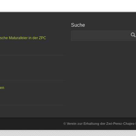
Suche
ische Maturafeier in der ZPC
hen
© Verein zur Erhaltung der Zwi-Perez-Chajes