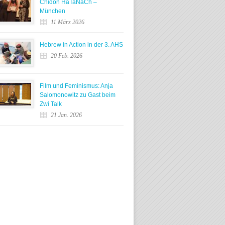
Chidon HaTaNaCh –
München
11 März 2026
Hebrew in Action in der 3. AHS
20 Feb. 2026
Film und Feminismus: Anja
Salomonowitz zu Gast beim
Zwi Talk
21 Jan. 2026