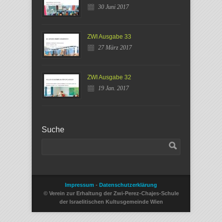
30 Juni 2017
ZWI Ausgabe 33
27 März 2017
ZWI Ausgabe 32
19 Jan. 2017
Suche
Impressum
-
Datenschutzerklärung
© Verein zur Erhaltung der Zwi-Perez-Chajes-Schule
der Israelitischen Kultusgemeinde Wien