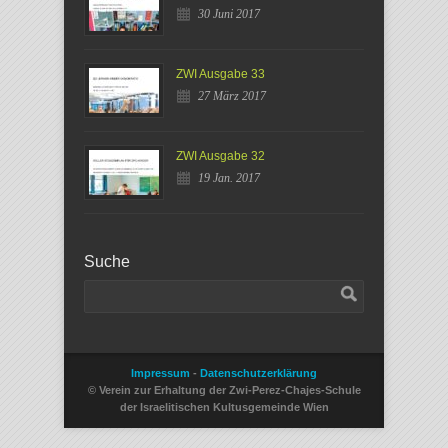
30 Juni 2017
ZWI Ausgabe 33
27 März 2017
ZWI Ausgabe 32
19 Jan. 2017
Suche
Impressum
-
Datenschutzerklärung
© Verein zur Erhaltung der Zwi-Perez-Chajes-Schule
der Israelitischen Kultusgemeinde Wien